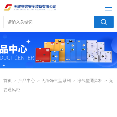
首页
>
产品中心
>
无管净气型系列
>
净气型通风柜
> 无
管通风柜