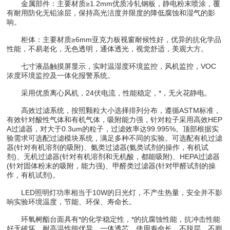
金属部件：主要材质≥1.2mm优质冷轧钢板，静电粉末喷涂，覆
有耐用防化无铅涂层，保持高光洁度并限度的降低腐蚀和湿气的影
响。
柜体：主要材质≥6mm亚克力板视窗耐候性好，优异的抗化学品
性能，不易老化，无色透明，通体透光，视觉舒适，美观大方。
七寸液晶触摸屏显示，实时温湿度环境监控，风机监控，VOC
浓度环境监控及一体化报警系统。
采用优质离心风机，24伏电流，性能稳定，*，无火花静电。
高效过滤系统，按照颗粒大小选择排列分布，遵循ASTM标准，
有效针对酸性气体和有机气体，吸附能力强，针对粒子采用高效HEP
A过滤器，对大于0.3um的粒子，过滤效率达99.995%。顶部根据实
验需求可选配过滤模块系统，满足多种不同的实验。可选配有机过滤
器(针对有机溶剂的吸附)、氨类过滤器(氨类试剂的操作，有机试
剂)、无机过滤器(针对有机溶剂和无机酸，都能吸附)、HEPA过滤器
(针对固体粉末的吸附，能力强)、甲醛类过滤器(针对甲醛试剂的操
作，有机试剂)。
LED照明灯功率相当于10W的日光灯，不产生热量，安全并不影
响实验环境温度，节能、环保、寿命长。
环氧树酯台面具有*的化学稳定性，*的抗腐蚀性能，抗冲击性能
好无破坏，耐高温性能优异，一体透芯，使用寿命长，不脱层，不膨