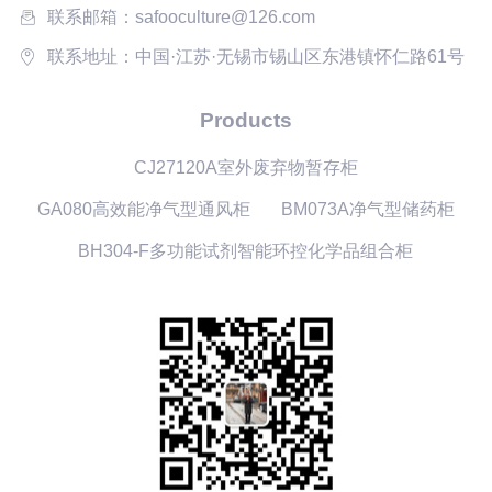
联系邮箱：safooculture@126.com
联系地址：中国·江苏·无锡市锡山区东港镇怀仁路61号
Products
CJ27120A室外废弃物暂存柜
GA080高效能净气型通风柜
BM073A净气型储药柜
BH304-F多功能试剂智能环控化学品组合柜