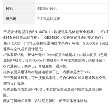
风机
4套离心风机
显示屏
7寸液晶触摸屏
产品设计选型符合EN14470-1（欧盟化学品储存安全标准）、SY/T
6344(危险物品储存柜）、GB24820（实验室家具通用技术条件）、
JB/T 10324（电气设备机柜通用技术条件）标准、GB50019（采暖
通风与空气调节设计规范）。
柜体双层结构，柜体外壳≥1.0mm优质冷轧钢板；内箱为优质白色耐
腐蚀PP材质，模具化一次注塑成型并含有加强筋结构，内壁预留可
拆式通风口，整体设计具耐腐性、通用性。
柜体表面采用环氧树脂静电喷涂工艺，表面涂层大于80μ。
产品预留通风孔，可外接排风系统，符合GB50019采暖通风与空气
调节设计规范。
柜体层板为防泄漏PP托盘，有郊防范泄漏及试剂瓶滑落及倾倒风
险。
配备可拆卸式底座，Ø64尼龙脚轮，便于箱体整体移动。