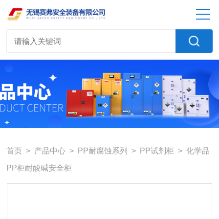
首页
>
产品中心
>
PP耐腐蚀系列
>
PP试剂柜
> 化学品
PP柜耐酸碱安全柜