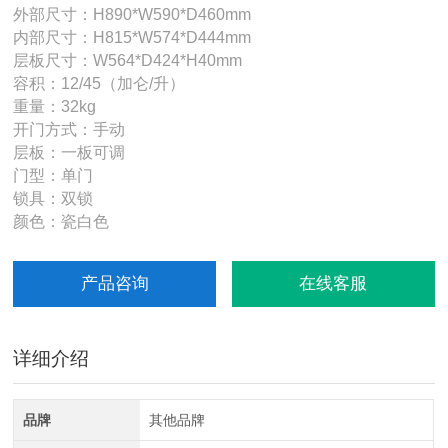
外部尺寸：H890*W590*D460mm
内部尺寸：H815*W574*D444mm
层板尺寸：W564*D424*H40mm
容积：12/45（加仑/升）
重量：32kg
开门方式：手动
层板：一板可调
门型：单门
锁具：双锁
颜色：瓷白色
产品咨询
在线客服
详细介绍
品牌
其他品牌