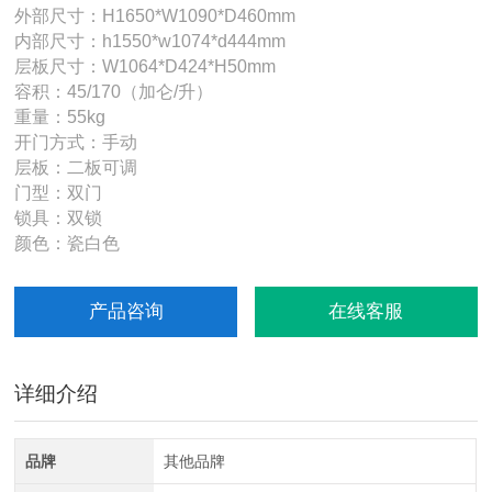
外部尺寸：H1650*W1090*D460mm
内部尺寸：h1550*w1074*d444mm
层板尺寸：W1064*D424*H50mm
容积：45/170（加仑/升）
重量：55kg
开门方式：手动
层板：二板可调
门型：双门
锁具：双锁
颜色：瓷白色
产品咨询
在线客服
详细介绍
品牌
其他品牌