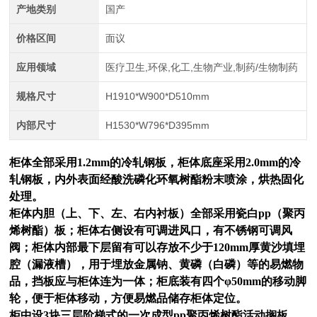
产地类别
国产
价格区间
面议
应用领域
医疗卫生,环保,化工,生物产业,制药/生物制药
规格尺寸
H1910*W900*D510mm
内部尺寸
H1530*W796*D395mm
柜体全部采用1.2mm的冷轧钢板，柜体底座采用2.0mm的冷
轧钢板，内外表面经酸洗磷化环氧树酯粉末喷涂，烘热固化
处理。
柜体内胆（上、下、左、右内衬板）全部采用瓷白pp（聚丙
烯树酯）板；柜体右侧设有可调进风口，有不锈钢可调风
阀；柜体内部最下层留有可以存放不少于120mm厚黄沙填埋
腔（漏液槽），用于埋放金属钠、黄磷（白磷）等的易燃物
品，挡板应与柜体连为一体；柜底装有四个φ50mm的移动脚
轮，便于柜体移动，方便易燃品储存柜体定位。
柜中设3块三层阶梯式的一次成型pp聚丙烯树酯活动搁板，