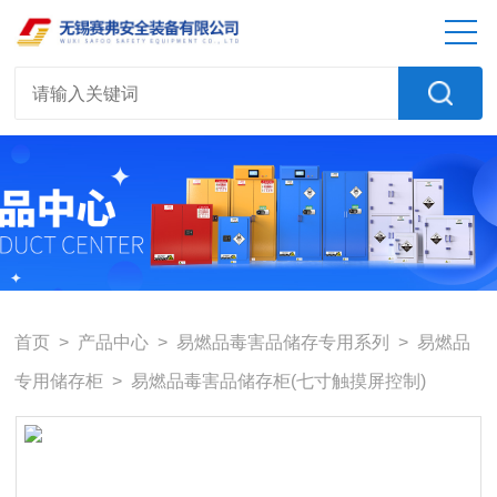
首页
>
产品中心
>
易燃品毒害品储存专用系列
>
易燃品
专用储存柜
> 易燃品毒害品储存柜(七寸触摸屏控制)