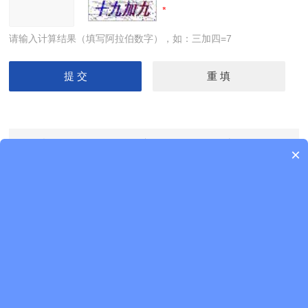
请输入计算结果（填写阿拉伯数字），如：三加四=7
上一产品：
BG075-C试剂柜(时控+温湿度一体 报警
×
装置)
下一产品：
BG049-B易燃品毒害品储存柜(时控开关
装置)
产品目录
点击展开+
/ PRODUCT MENU
查看全部 >>