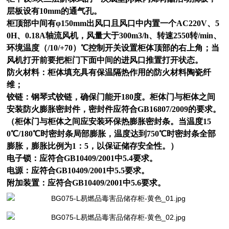
层板设有10mm的通气孔。
柜顶部中间有φ150mm出风口且风口中内置一个AC220V、5
0H、0.18A轴流风机，风量大于300m3/h、转速2550转/min、
环境温度（/10/+70）℃控制开关设置柜体顶部的右上角；当
风机打开前要把柜门下面中间的进风口推置打开状态。
防火材料：柜体填充具有保温隔热作用的防火材料陶瓷纤
维；
铰链：钢琴式铰链，确保门能开180度。柜体门与柜体之间
安装防火膨胀密封件，密封件应符合GB16807/2009的要求。
（柜体门与柜体之间应安装环保热膨胀密封条。当温度15
0℃/180℃时密封条局部膨胀，温度达到750℃时密封条全部
膨胀，膨胀比例为1：5，以保证储存安全性。）
电子锁：应符合GB10409/2001中5.4要求。
电源：应符合GB10409/2001中5.5要求。
附加装置：应符合GB10409/2001中5.6要求。