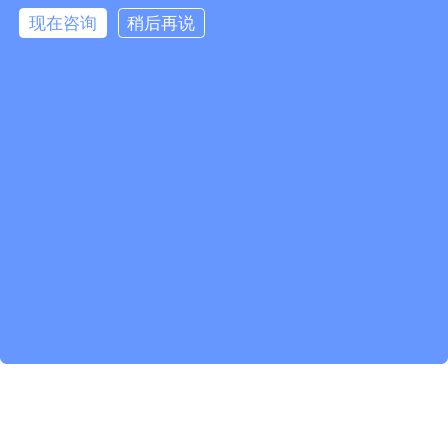
现在咨询
稍后再说
扫一扫 微信咨询
© 2026 无锡赛弗安全装备有限公司 备案号：
苏ICP备
2020054270号-1
技术支持：化工仪器网
管理登陆
sitemap.xml
苏公网安备 32020502002137号