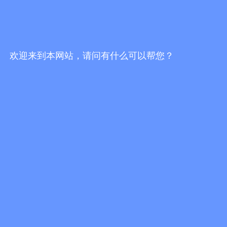
Contact Us
欢迎来到本网站，请问有什么可以帮您？
联系电话：0510-83787178
联系QQ：2505929195
联系邮箱：safooculture@126.com
联系地址：中国·江苏·无锡市锡山区东港镇怀仁路61号
Products
CJ27120A室外废弃物暂存柜
GA080高效能净气型通风柜
BM073A净气型储药柜
BH304-F多功能试剂智能环控化学品组合柜