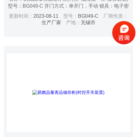
型号：BG049-C 开门方式：单开门，手动 锁具：电子密
码锁，双锁配置 层板：3块一次成型PP阶梯式活动层板
更新时间：
2023-08-11
型号：
BG049-C
厂商性质：
规格尺寸：H1800*W590*D510mm 内部尺寸：
生产厂家
产地：
无锡市
H1530*W486*D395mm 净重：65kg 颜色：黄色/蓝色
（环氧树酯喷涂） 电源：AC220V/50HZ 功率：50W