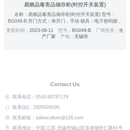
易燃品毒害品储存柜(时控开关装置)
名称：易燃品毒害品储存柜(时控开关装置) 型号：
BG049-B 开门方式：单开门，手动 锁具：电子密码锁，
双锁配置 层板：3块一次成型PP阶梯式活动层板 规格尺
更新时间：
2023-08-11
型号：
BG049-B
厂商性质：
生
寸：H1800*W590*D510mm 内部尺寸：
产厂家
产地：
无锡市
H1530*W486*D395mm 净重：65kg 颜色：黄色/蓝色
（环氧树酯喷涂） 电源：AC220V/50HZ 功率：50W
Contact Us
联系电话：0510-83787178
联系QQ：2505929195
联系邮箱：safooculture@126.com
联系地址：中国·江苏·无锡市锡山区东港镇怀仁路61号