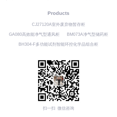
Products
CJ27120A室外废弃物暂存柜
GA080高效能净气型通风柜
BM073A净气型储药柜
BH304-F多功能试剂智能环控化学品组合柜
扫一扫 微信咨询