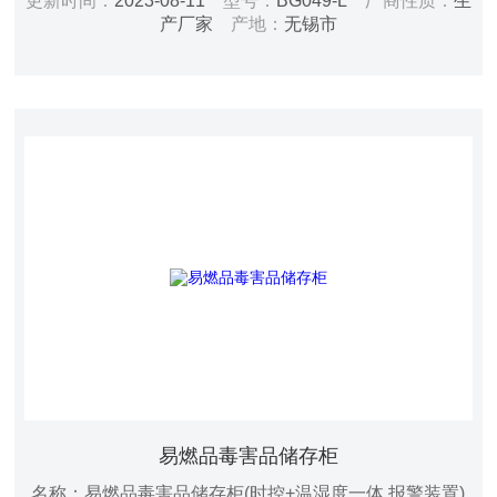
更新时间：
2023-08-11
型号：
BG049-L
厂商性质：
生
寸：H1910*W900*D510mm 内部尺寸：
产厂家
产地：
无锡市
H1530*W796*D395mm 净重：75kg 颜色：黄色/蓝色
（环氧树酯喷涂） 电源：AC220V/50HZ 功率：50W 过
滤器：B型过滤器2个
易燃品毒害品储存柜
名称：易燃品毒害品储存柜(时控+温湿度一体 报警装置)