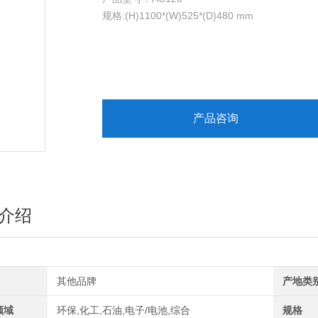
规格:(H)1100*(W)525*(D)480 mm
容积:120L
重量:40KG
配置:4抽屉
颜色：蓝白
抽屉尺寸：(H)100*(W)388*(D)334mm
锁具：按钮弹开转舌锁
产品咨询
介绍
其他品牌
产地类
领域
环保,化工,石油,电子/电池,综合
规格