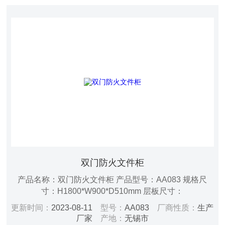
双门防火文件柜
产品名称：双门防火文件柜 产品型号：AA083 规格尺
寸：H1800*W900*D510mm 层板尺寸：
W700*D380*H17mm 重量：150kg 开门方式：手动 层
更新时间：
2023-08-11
型号：
AA083
厂商性质：
生产
板：二板可调 门型：双开门 锁具：双锁 颜色：蓝白色 防
厂家
产地：
无锡市