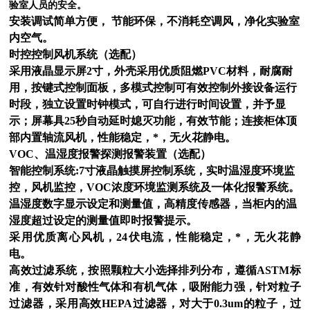
验室人员的安全。
安装调试简单方便，
节能环保，不消耗空调风，净化实验室
内空气。
时控控制风机系统
（选配）
采用液晶显示屏2寸，外壳采用优质阻燃PVC材料，耐腐耐
用，按键式控制面板，多模式控制可有效控制外接设备运行
时段，独立设置时钟模式，可自行进行时间设置，并予显
示；屏幕具25秒自动延时媳灭功能，有效节能；连接柜体顶
部
内置轴流风机，性能稳定，*，无火花静电。
VOC、温湿度报警探测报警装置
（选配）
智能控制系统:
7
寸液晶触摸屏控制系统，实时温湿度环境监
控，风机监控，VOC浓度环境监测系统及一体化报警系统。
温湿度数字显示设定和测量值，高精度传感器，当柜内的温
湿度超过设定的测量值即时报警提示。
采用优质离心风机，24伏电流，性能稳定，*，无火花静
电。
高效过滤系统，按照颗粒大小选择排列分布，遵循ASTM标
准，有效针对酸性气体和有机气体，吸附能力强，针对粒子
过滤器，采用高效HEPA过滤器，对大于0.3um的粒子，过