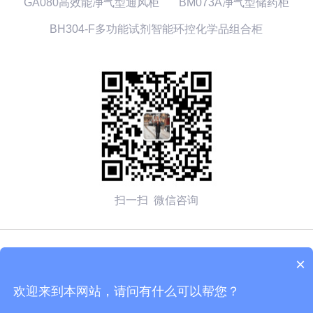
GA080高效能净气型通风柜
BM073A净气型储药柜
BH304-F多功能试剂智能环控化学品组合柜
扫一扫 微信咨询
© 2026 无锡赛弗安全装备有限公司 备案号：
苏ICP备
×
2020054270号-1
欢迎来到本网站，请问有什么可以帮您？
技术支持：化工仪器网
管理登陆
sitemap.xml