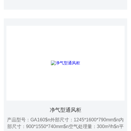
排风排至室外，因此减少空调、通风系统的运行能耗(费
用); 应用行业涉及教育科研、检验检疫、医疗卫生、食品
制药、化学化工、环境安全等诸多领域。
净气型通风柜
产品型号：GA160$n外部尺寸：1245*1600*790mm$n内
部尺寸：900*1550*740mm$n空气处理量：300m³/h$n平