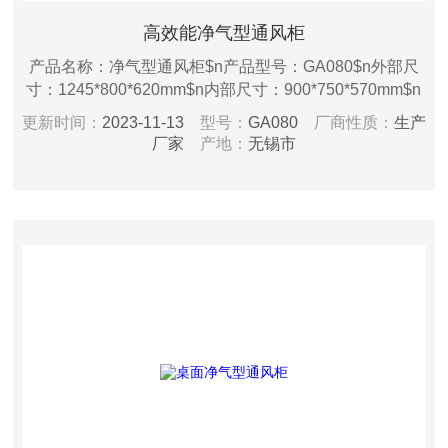
高效能净气型通风柜
产品名称：净气型通风柜$n产品型号：GA080$n外部尺
寸：1245*800*620mm$n内部尺寸：900*750*570mm$n
空气处理量：240m3/h$n平均表面风速：0.4-0.6m/s$n电
更新时间：
2023-11-13
型号：
GA080
厂商性质：
生产
源：AC220V/50HZ$n功率：60W$n音量：50 dBA$n操
厂家
产地：
无锡市
作孔类别：三角型（梯形）$n过滤器数量：D型过滤模器
2个$n风机数量：1个$n照明：LED照明灯1组$n显示屏：
七寸液晶触摸屏$n台面：环氧树酯台面$n电源线