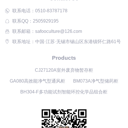
联系电话：0510-83787178
联系QQ：2505929195
联系邮箱：safooculture@126.com
联系地址：中国·江苏·无锡市锡山区东港镇怀仁路61号
Products
CJ27120A室外废弃物暂存柜
GA080高效能净气型通风柜
BM073A净气型储药柜
BH304-F多功能试剂智能环控化学品组合柜