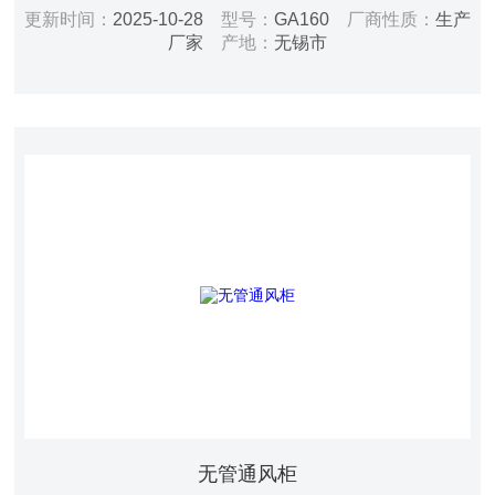
均表面风速：0.4-0.6m/s$n电源：AC220V/50HZ$n功
更新时间：
2025-10-28
型号：
GA160
厂商性质：
生产
率：200W$n音量：50 dBA$n操作孔类别：三角型（梯
厂家
产地：
无锡市
形）$n过滤器数量：B型过滤模块6个$n风机数量：3个$n
照明：LED照明灯1组$n显示屏：七寸液晶触摸屏$n台
面：环氧树酯台面$n电源线：1根$n控制系统：
无管通风柜