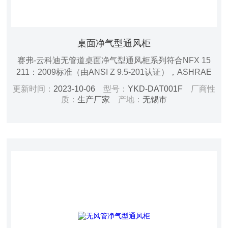
桌面净气型通风柜
赛弗-云科迪无管道桌面净气型通风柜系列符合NFX 15
211：2009标准（由ANSI Z 9.5-201认证），ASHRAE
110：1995标准和中国国家标准JG/T385：2012标准，通
更新时间：
2023-10-06
型号：
YKD-DAT001F
厂商性
过ISO9001认证。产品是专为保护实验室人员在实验操作
质：
生产厂家
产地：
无锡市
中的安全而设计的，可避免操作者在实验中吸入一些有毒
有害的、可致病的或毒性不明的化学物质，高效净化通风
柜及实验室内的空气，为实验室人员提供安全防护。