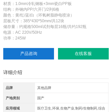
材质：1.0mm冷轧钢板+3mm瓷白PP板
结构：外钢内PP/六开门/2列6格
颜色：黄/红/蓝/白（环氧树脂静电喷涂）
层板尺寸：385*430*50mm/共12块
储存量：约规格500ml试剂每层16瓶/共约192瓶
电源：AC 220V/50Hz
功率：245W
产品咨询
在线客服
详细介绍
品牌
其他品牌
产地类别
国产
应用领域
医疗卫生,环保,生物产业,制药/生物制药,综合