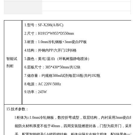
1.型号：SF-X206(A/B/C)
2.尺寸：H1915*W955*D550mm
3.材质：1.0mm冷轧钢板+3mm瓷白PP板
4.结构：外钢内PP/六开门/2列6格
智能试
5.颜色：黄/红/蓝/白（环氧树脂静电喷涂）
剂柜
6.层板尺寸：385*430*50mm/共12块
7.储存量：约规格500ml试剂每层16瓶/共约192瓶
8.
电源：
AC 220V/50Hz
9.功率：245W
15.技术参数：
l
柜体为
≥1.0mm冷轧钢板，数控折弯成型，双层结构，内衬采用3mm瓷白
能防火材料厚度不低于40mm，四周安装阻燃密封条，门型为双开门，采用
手，配置智能锁及GA锁双锁结构，柜体分隔左右独立腔体，配6块黑色一次