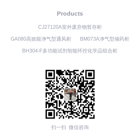
Products
CJ27120A室外废弃物暂存柜
GA080高效能净气型通风柜
BM073A净气型储药柜
BH304-F多功能试剂智能环控化学品组合柜
扫一扫 微信咨询