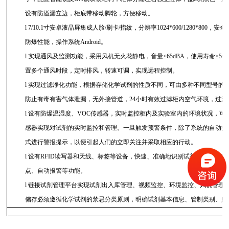
设有防溢漏立边，柜底带移动脚轮，方便移动。
l
7/10.1寸安卓液晶屏集成人脸/刷卡/指纹，分辨率1024*600/1280*80
防爆性能，操作系统Android。
l
实现通风及监测功能，采用风机无火花静电，音量
≤65dBA，使用寿命≥
置多个通风时段，定时排风，转速可调，实现远程控制。
l
实现过滤净化功能，根据存储化学试剂的性质不同，可由多种不同型号的
防止有毒有害气体泄漏，无外接管道，
24小时有效过滤柜内空气环境，过滤效率
l
设有防爆温湿度、
VOC传感器，实时监控柜内及实验室内的环境状况，可
感器实现对试剂的实时监控和管理。一旦触发预警条件，除了系统的自动报
式进行警报提示，以便引起人们的立即关注并采取相应的行动。
l
设有
RFID读写器和天线、标签等设备，快速、准确地识别试剂，大大提
点、自动报警等功能。
l
链接试剂管理平台实现试剂出入库管理、视频监控、环境监控、风机管理
储存必须遵循化学试剂的禁忌分类原则，明确试剂基本信息、管制类别、贮