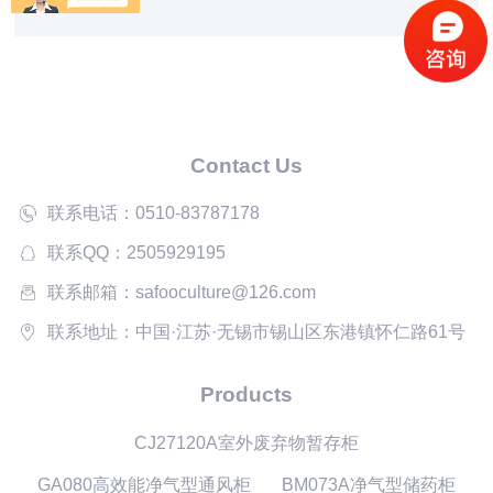
设备连接 数据存储：16G/32G可选，可存储大量历史数
据，方便查询和分析 硬件功能：15.6寸触摸屏（含摄像/
人脸
Contact Us
联系电话：0510-83787178
联系QQ：2505929195
联系邮箱：safooculture@126.com
联系地址：中国·江苏·无锡市锡山区东港镇怀仁路61号
Products
CJ27120A室外废弃物暂存柜
GA080高效能净气型通风柜
BM073A净气型储药柜