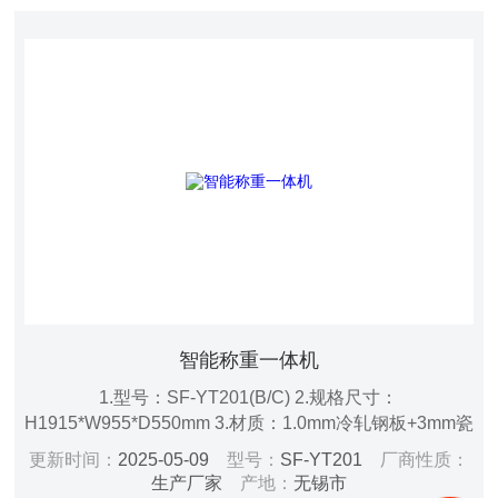
智能称重一体机
1.型号：SF-YT201(B/C) 2.规格尺寸：
H1915*W955*D550mm 3.材质：1.0mm冷轧钢板+3mm瓷
白PP板 4.结构：外钢内PP/双开门/2列 5.颜色：黑/白（环
更新时间：
2025-05-09
型号：
SF-YT201
厂商性质：
氧树脂静电喷涂） 6.层板尺寸：385*430*50mm/共3块 7.
生产厂家
产地：
无锡市