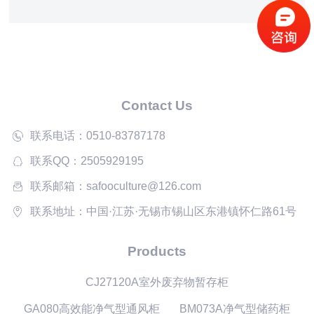
储存量：约规格500ml试剂每层16瓶/共约48瓶 8.电源：
AC 220V/50Hz 9.功率：110W 10.安全性能：具有防火、
防盗
Contact Us
联系电话：0510-83787178
联系QQ：2505929195
联系邮箱：safooculture@126.com
联系地址：中国·江苏·无锡市锡山区东港镇怀仁路61号
Products
CJ27120A室外废弃物暂存柜
GA080高效能净气型通风柜
BM073A净气型储药柜