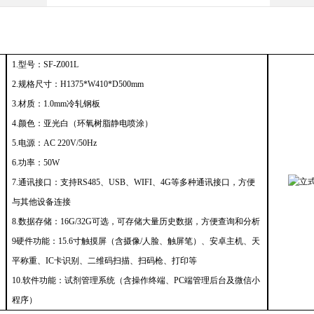
1.型号：
SF-Z001L
2.规格尺寸：H1375*W410*D500mm
3.材质：1.0mm冷轧钢板
4.颜色：亚光白（环氧树脂静电喷涂）
5.
电源：
AC 220V/50Hz
6.功率：50W
7.
通讯接口：支持
RS485、USB
、
WIFI、4G
等多种通讯接口，方便
与其他设备连接
8.
数据存储：
16G/32G可选
，可存储大量历史数据，方便查询和分析
9硬件功能：15.6寸触摸屏（含摄像/人脸、触屏笔）、安卓主机、天
平称重、IC卡识别、二维码扫描、扫码枪、打印等
10.软件功能：试剂管理系统（含操作终端、PC端管理后台及微信小
程序）