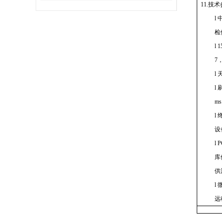
11.技
l
检
l
1
7
l
l
m
l
设
l
库
供
l
远