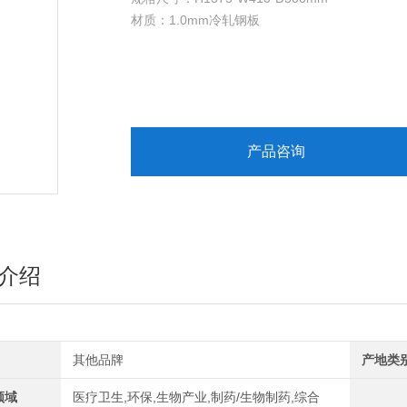
材质：1.0mm冷轧钢板
颜色：亚光白（环氧树脂静电喷涂）
电源：AC 220V/50Hz
功率：50W
通讯接口：支持RS485、USB、WIFI、4G等
数据存储：16G/32G可选，可存储大量历史数
硬件功能：15.6寸触摸屏（含摄像/人脸
产品咨询
介绍
其他品牌
产地类
领域
医疗卫生,环保,生物产业,制药/生物制药,综合