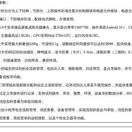
术参数：
中控台分为上下结构，可拆分，上部操作区域含显示控制模块和电器元件模块，电器元
修口；下部储存区域，配移动式脚轮，方便使用。
5.6寸安卓液晶屏集成双目摄像头，显示器分辨率1366*768，操作系统Android 10.1，CPU
，主频最高达1.8GHz，GPU采用Mali-T764 GPU，运行内存4G/8G。
天平采用最大称量值
6200g，可读性0.1g，读数稳定时间最快可以达到1秒钟，提供快
刷卡
/扫码识别自动感应，蜂鸣提示，读卡距离（卡片）3~6cm，读取距离（二维码）0-20
s，扫描速度快，识别率高，兼容性强。
终控端支持试剂的全流程管理，包括出入库、领取领用、归还用完、盘点等操作，并可
备巡检等功能。
PC管理端实现权限分配和自定义流程管控，记录试剂出入库及不规范操作，并提供查
位定义等操作进行记录，支持试剂操作、库存、预警、环境、设备等的数据分析，MS
消息实时查看与审批功能等。
微信小程序包含流程管理、消息查看、设备管理等，实现流程的发起与审批，消息的查
程查看，系统登录的远程授权，以及个性化主题等功能。