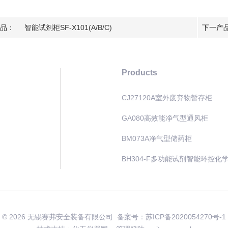
品：
智能试剂柜SF-X101(A/B/C)
下一产
Products
CJ27120A室外废弃物暂存柜
GA080高效能净气型通风柜
BM073A净气型储药柜
BH304-F多功能试剂智能环控化
© 2026 无锡赛弗安全装备有限公司 备案号：
苏ICP备2020054270号-1