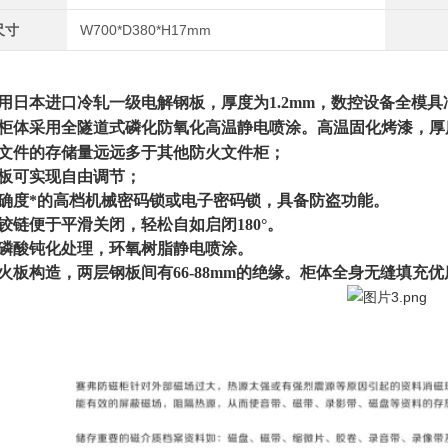
尺寸
W700*D380*H17mm
用日本进口冷轧一级电解钢板，厚度为1.2mm，数控设备全模
柜体采用全隧道式磷化防氧化高温静电喷涂。高温固化烤漆，厚度
文件的存储量远远多于其他防火文件柜；
板可实现自由调节；
确度*的高档机械密码锁或电子密码锁，具备防盗功能。
铰链便于平滑关闭，轻松自如启闭
180°。
磷酸钝化处理，环氧树脂静电喷涂。
火板构造，两层钢板间有
66-88mm
的绝缘。柜体全身无缝填充优