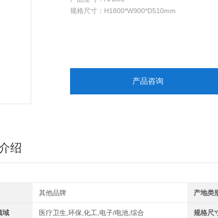
规格尺寸：H1800*W900*D510mm
层板尺寸：W700*D380*H17mm
重量：150kg
开门方式：手动
层板：二板可调
门型：双开门
锁具：双锁
产品咨询
颜色：蓝白色
防火等级：120分钟
介绍
其他品牌
产地类
领域
医疗卫生,环保,化工,电子/电池,综合
规格尺