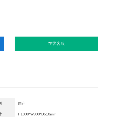
在线客服
别
国产
寸
H1800*W900*D510mm