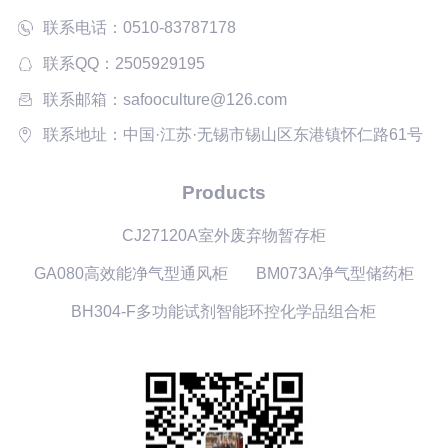
联系电话：0510-83787178
联系QQ：2505929195
联系邮箱：safooculture@126.com
联系地址：中国·江苏·无锡市锡山区东港镇怀仁路61号
Products
CJ27120A室外废弃物暂存柜
GA080高效能净气型通风柜
BM073A净气型储药柜
BH304-F多功能试剂智能环控化学品组合柜