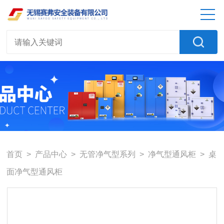
首页
>
产品中心
>
无管净气型系列
>
净气型通风柜
> 桌
面净气型通风柜