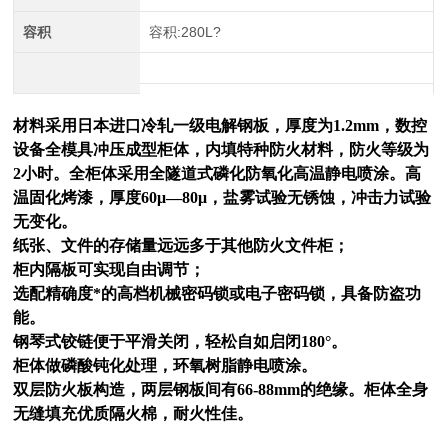
容积
容积:280L?
材料采用日本进口冷轧一级电解钢板，厚度为1.2mm，数控
设备全模具冲压成型柜体，内填特种防火材料，防火等级为
2小时。全柜体采用全隧道式磷化防氧化高温静电喷涂。高
温固化烤漆，厚度60μ—80μ，盐雾试验无锈蚀，冲击力试验
无变化。
纸张、文件的存储量远远多于其他防火文件柜；
柜内隔板可实现自由调节；
选配精确度*的高档机械密码锁或电子密码锁，具备防盗功
能。
钢琴式铰链便于平滑关闭，轻松自如启闭180°。
柜体做磷酸钝化处理，环氧树脂静电喷涂。
双层防火板构造，两层钢板间有66-88mm的绝缘。柜体全身
无缝填充优质隔火棉，耐火性佳。