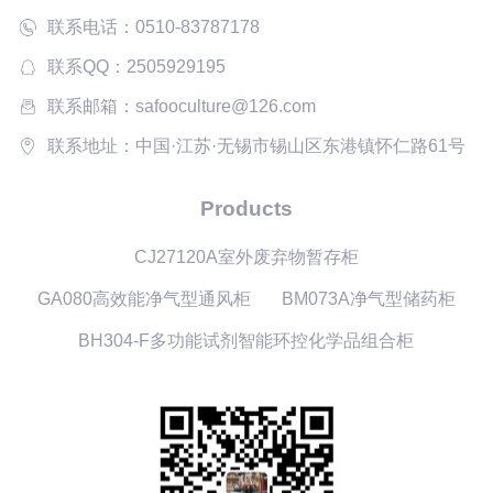
联系电话：0510-83787178
联系QQ：2505929195
联系邮箱：safooculture@126.com
联系地址：中国·江苏·无锡市锡山区东港镇怀仁路61号
Products
CJ27120A室外废弃物暂存柜
GA080高效能净气型通风柜
BM073A净气型储药柜
BH304-F多功能试剂智能环控化学品组合柜