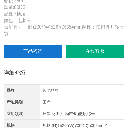
容积:280L
重量:80KG
配置:7抽屉
颜色：电脑灰
抽屉尺寸：(H)100*(W)526*(D)354mm锁具：按钮弹开转舌
锁
产品咨询
在线客服
详细介绍
品牌
其他品牌
产地类别
国产
应用领域
环保,化工,生物产业,能源,综合
规格
规格:(H)1520*(W)700*(D)500?mm?