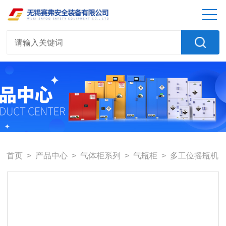
首页
>
产品中心
>
气体柜系列
>
气瓶柜
> 多工位摇瓶机