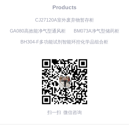
Products
CJ27120A室外废弃物暂存柜
GA080高效能净气型通风柜
BM073A净气型储药柜
BH304-F多功能试剂智能环控化学品组合柜
扫一扫 微信咨询