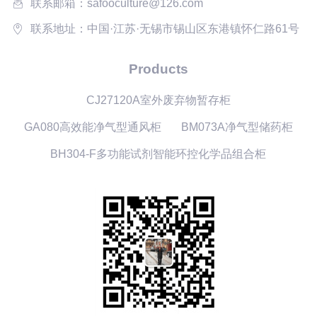
联系邮箱：safooculture@126.com
联系地址：中国·江苏·无锡市锡山区东港镇怀仁路61号
Products
CJ27120A室外废弃物暂存柜
GA080高效能净气型通风柜
BM073A净气型储药柜
BH304-F多功能试剂智能环控化学品组合柜