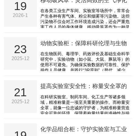
移动吸风罩：灵活高效的空气净化
19
助手
在各类工业生产车间、实验室等场所中，常常会
2026-1
产生各种有害气体、粉尘和烟雾等污染物。这些
污染物不仅会对工作环境造成污染，还会严重危
害工作人员的身体健康。移动吸风罩作为一种灵
活高效的空气净化设备，正逐渐成为解决这些问
题的得力助手。移动吸风罩的显著特点在于其“移
动物实验柜：保障科研伦理与生物
动性”。它通常安装在可移动的支架或轨道上，能
23
够根据实际需求灵活调整位置。与传统的固定吸
安全的关键屏障
在生物医药、毒理学、药效评价及基础生命科学
风罩相比，移动吸风罩可以更精准地靠近污染
2025-12
研究中，实验动物（如小鼠、大鼠、豚鼠等）的
源，及时有效地捕捉和收集污染物。无论是在大
使用不可避免。为确保实验数据的可靠性、保护
型机械设备的加工过程中，还是在实验室的化学
操作人员健康，并践行“3R原则”（替代、减少、
实验操作中，只要...
优化），动物实验柜
（AnimalContainmentWorkstation或
提高实验室安全性：称量安全罩的
AnimalBiosafetyCabinet）作为专门用于活体动
21
物操作的负压隔离设备，已成为现代实验动物设
应用与优势
在科研实验室、制药车间、化工生产等诸多领
施中的核心装备。动物实验柜本质上是一种高等
2025-12
域，精准称量是一项至关重要的操作。而称量安
级生物安全柜（通常为II级B2型或III级），专为
全罩，就像一位忠诚的守护者，为精准称量营造
容纳实验动物及其饲养笼具而设计。...
安全可靠的环境，保障着称量结果的准确性与操
作人员的健康安全。称量安全罩通常具有合理的
结构设计。它一般采用透明材质的罩体，这样操
化学品组合柜：守护实验室与工业
作人员可以清晰地观察到罩内的称量过程，方便
19
操作且能及时发现问题。罩体的密封性良好，能