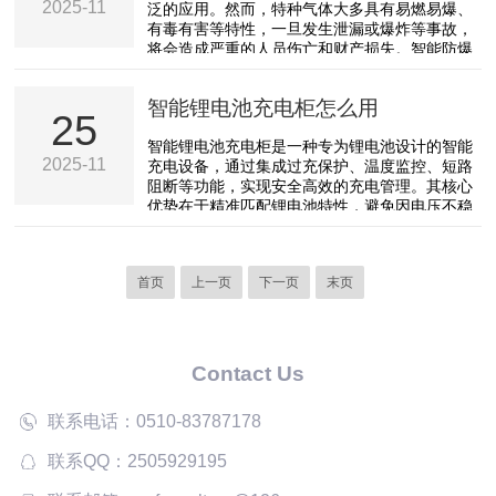
2025-11
泛的应用。然而，特种气体大多具有易燃易爆、
实时温湿度环境监控，风机监控，VOC浓度环境
有毒有害等特性，一旦发生泄漏或爆炸等事故，
监控及一体化报警系统。金属部件：主要材质
将会造成严重的人员伤亡和财产损失。智能防爆
≥1.2mm优质冷...
特气柜就成为了特气安全的重要保障。智能防爆
特气柜采用了先进的防爆技术和智能控制系统。
智能锂电池充电柜怎么用
柜体采用了高强度的防爆材料制作，能够承受一
25
定的爆炸压力，防止爆炸事故的扩大。同时，柜
智能锂电池充电柜是一种专为锂电池设计的智能
内配备了气体泄漏检测传感器、自动报警装置等
2025-11
充电设备，通过集成过充保护、温度监控、短路
设备，能够实时监测柜内气体的浓度，一旦检测
阻断等功能，实现安全高效的充电管理。其核心
到气体泄漏，立即发出警报，并采取相应的措
优势在于精准匹配锂电池特性，避免因电压不稳
施，如自动关闭气源、...
或充电时间过长导致的电池损伤，同时降低火灾
风险。产品特性：①双层防火柜体结构，表面环
氧树脂静电喷涂②时控自动排风③温湿度、烟感
首页
上一页
下一页
末页
智能联动监测，预留消防喷淋或小型灭火器接入
口④独立开关设计，过载保护，漏电保护，安装
有透明防护罩⑤PDU专用机柜电源，阻燃材质，
分隔式电极设计，经强度耐压测试，使用寿命长
⑥低噪音进口风机...
Contact Us
联系电话：0510-83787178
联系QQ：2505929195