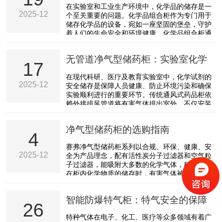
安全的坚固堡垒
在实验室和工业生产环境中，化学品的储存是一
够有效防止外界气流、灰尘、微生物等杂质进
2025-12
个至关重要的问题。化学品组合柜作为专门用于
入，避免这些因素对称量结果产生干扰。同时，
储存化学品的设备，宛如一座坚固的堡垒，守护
安全罩配备了操作窗口，窗口的大小和高度设计
着人们的生命安全和环境健康。化学品组合柜通
符合人体工程学原理，便...
常由优质的钢材或其他耐腐蚀材料制成，具有良
好的结构稳定性和抗腐蚀性能。它的设计充分考
无管道净气型储药柜：实验室化学
虑了化学品储存的安全性和便利性。组合柜一般
17
采用模块化设计，可以根据实际需求进行灵活组
品安全管理的绿色革新
在现代科研、医疗及教育实验室中，化学试剂的
合和拼接，以适应不同规模和布局的储存空间。
2025-12
安全储存是保障人员健康、防止环境污染和确保
柜内设置了多层隔板和抽屉，方便对不同种类和
实验顺利进行的重要环节。传统通风式药品柜依
规格的化学品进行分类存放，便于管理和取用。
赖外接排风管道将有害气体排出室外，不仅安装
组合柜具备*的安全...
复杂、能耗高，还可能造成室外空气二次污染。
而无管道净气型储药柜
净气型储药柜的选购指南
（DuctlessFilteredChemicalStorageCabinet）
4
凭借其自循环净化、灵活部署与节能环保等优
赛弗净气型储药柜系列以合规、环保、健康、安
势，正成为实验室化学品安全管理的新趋势。无
2025-12
全为产品理念，配有活性炭分子过滤器和空气粒
管道净气型储药柜的核心原理是“内循环+高效吸
子过滤器，能吸附大多数的化学气体，科研人员
附过滤”。柜体内部配备风机系统，持续将柜内
在柜内化学物质的储存时，有害气体被过滤装置
空...
内的过滤器所吸附，经过滤后的空气在室内进行
循环，净气型储药柜不将排风排至室外，因此减
智能防爆特气柜：特气安全的保障
少空调、通风系统的运行能耗（费用）；而且由
26
于有害气体被过滤器吸附，不直接排到室外，能
特种气体在电子、化工、医疗等众多领域有着广
减少对大气环境的污染。七寸液晶触摸屏显示，