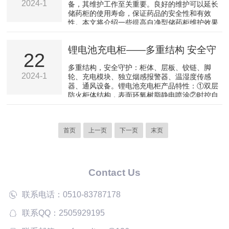
2024-1
备，其维护工作至关重要。良好的维护可以延长
H45*W383*D433mm。4、酸碱盒：聚丙烯PP材
储药柜的使用寿命，保证药品的安全性和有效
质，存储强酸强碱，耐腐蚀。5、七英寸液晶触
性。本文将介绍一些提高自净型储药柜维护效果
摸屏显...
的关键方法，帮助您确保设备的正常运行和药品
的质量。1、定期清洁和消毒定期清洁和消毒是
锂电池充电柜——多重结构 安全守
保持自净型储药柜功能正常的基础。要定期清洁
22
内部和外部表面，注意清理灰尘、杂物和药渍。
护
多重结构，安全守护：柜体、层板、铰链、脚
同时，使用适当的消毒剂对储药柜进行消毒，确
2024-1
轮、充电模块、独立烟感报警器、温湿度传感
保药品的卫生安全。2、注意温湿度控制自净型
器、通风设备。锂电池充电柜产品特性：①双层
储药柜通常配备温湿度控制系统，要确保系统正
防火柜体结构，表面环氧树脂静电喷涂②时控自
常工作。定期检查温湿...
动排风，循环式高效通风③温湿度、烟感智能联
动监测，预留消防喷淋或小型灭火器接入口④独
立开关设计，过载保护，漏电保护，安装有透明
首页
上一页
下一页
末页
防护罩⑤PDU专用机柜电源，阻燃材质，分隔式
电极设计，经强度耐压测试，使用寿命长⑥低噪
音进口风机，可连续24小时工作，寿命长达6000
小时⑦1.2mm镀锌层板开孔设计，便于通风、散
热⑧底部配...
Contact Us
联系电话：0510-83787178
联系QQ：2505929195