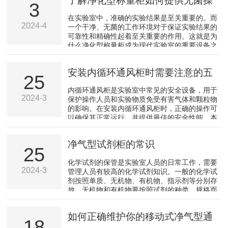
了解净化型称量柜如何提供无菌操
3
作空间
在实验室中，准确的实验结果是至关重要的。而
2024-4
一个干净、无菌的工作环境对于保证实验结果的
可靠性和精确性起着至关重要的作用。这就是为
什么净化型称量柜成为现代实验室的重要设备之
一。首先，我们需要明确净化型称量柜是什么。
简而言之，净化称量柜是一种专门设计用于精密
安装内循环通风柜时需要注意的五
物质测量和样品制备工作的设备。它通过高效过
25
滤系统和洁净空气流动技术，将外界污染因素隔
个关键要点
内循环通风柜是实验室中常见的安全设备，用于
离开来，使得工作区域能够达到严格卫生标准。
2024-3
保护操作人员和实验物质免受有害气体和颗粒物
那么，具体来说，净化型称量柜如何提供无菌操
的影响。在安装内循环通风柜时，正确的操作可
作空间呢？1、空气过滤系统：称量柜配备了先
以确保其正常运行，并提供最佳的安全性能。本
进的空气过滤系统，...
文将介绍五个关键要点，以帮助您在安装过程中
做出正确决策。一、选择合适的位置首先，在安
净气型试剂柜的常识
装通风柜之前，要选择一个合适的位置。该位置
25
应尽量远离易燃易爆物品，并且不会干扰到其他
化学试剂的保管是实验室人员的日常工作，需要
实验或工作区域。此外，还需考虑通风系统接口
2024-3
管理人员有较高的化学试剂知识。一般的化学试
和电源连接等因素。二、确保稳固支撑在进行通
剂按照单质、无机物、有机物、指示剂等分别存
风柜安装时，务必确保它被牢固地支撑起来。这
放。无机物和有机物要按照试剂的种类、规格而
可以通过使用专业制...
分别保管。无管道净气型试剂柜系列专为有毒有
害化学品存储而设计，适用于各种领域，各种化
如何正确维护你的移动式净气型通
学品类型。可存储大多数在实验室使用的化学
18
品，净化柜内有毒气体，24小时净化实验室空