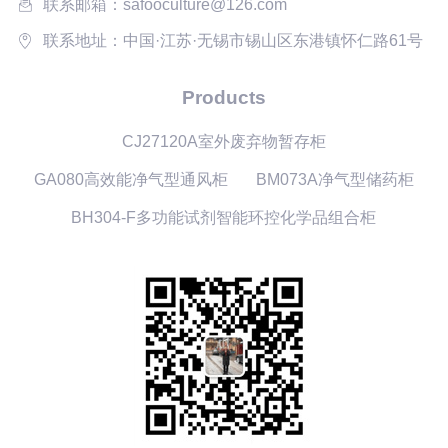
联系邮箱：safooculture@126.com
联系地址：中国·江苏·无锡市锡山区东港镇怀仁路61号
Products
CJ27120A室外废弃物暂存柜
GA080高效能净气型通风柜
BM073A净气型储药柜
BH304-F多功能试剂智能环控化学品组合柜