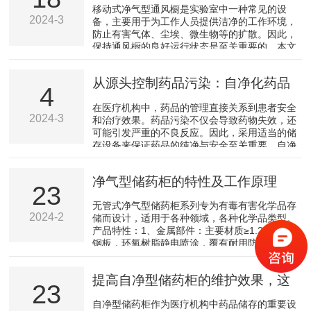
风橱
移动式净气型通风橱是实验室中一种常见的设
气，高效环保。产品特性：1、金属部件：主要
2024-3
备，主要用于为工作人员提供洁净的工作环境，
材质≥1.2mm镀锌钢板，环氧树脂静电喷涂，覆
防止有害气体、尘埃、微生物等的扩散。因此，
有耐用防化无铅涂层，保持高光洁度并大限度的
保持通风橱的良好运行状态是至关重要的。本文
降低腐蚀和湿气的...
将为你介绍如何正确维护你的移动式净气型通风
橱。首先，定期清洁是确保通风橱性能的关键。
从源头控制药品污染：自净化药品
清洁过程中，应使用非腐蚀性清洗剂，以防损坏
4
设备表面，同时，对流动部件，如风扇和过滤器
柜的使用与监测
在医疗机构中，药品的管理直接关系到患者安全
等进行专业清洁，保持通风顺畅。其次，定期检
2024-3
和治疗效果。药品污染不仅会导致药物失效，还
查过滤器的状况非常重要。如果过滤器堵塞，将
可能引发严重的不良反应。因此，采用适当的储
严重影响通风橱的通风效果，甚至可能导致有害
存设备来保证药品的纯净与安全至关重要。自净
物质的回流。一般来说...
化药品柜作为一种新型存储设备，能够从源头上
控制药品污染，其使用与监测成为了药房管理的
净气型储药柜的特性及工作原理
一个重要环节。一、自净化药品柜的重要性自净
23
化药品柜通过内置的空气过滤和净化系统，可以
无管式净气型储药柜系列专为有毒有害化学品存
有效地去除存储环境中的微粒、细菌及其他污染
2024-2
储而设计，适用于各种领域，各种化学品类型。
物，从而提供一个洁净的药品储存环境。这种技
产品特性：1、金属部件：主要材质≥1.2mm镀锌
术的引入大大降低了药品受到外部环境影响的风
钢板，环氧树脂静电喷涂，覆有耐用防化无铅涂
险，确保了药品质量...
层，保持高光洁度并大限度的降低腐蚀和湿气的
影响。2、门板：主要材质≥6mm亚克力板，耐候
提高自净型储药柜的维护效果，这
性好，抗化学品性能，不易老化，无色透明，通
23
体透光，视觉舒适，美观大方。3、层板：采用
些方法你不能错过！
自净型储药柜作为医疗机构中药品储存的重要设
ABS一体注塑成型，规格尺寸：