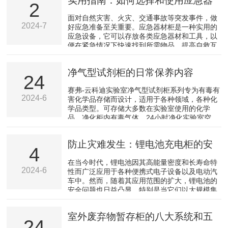
实用指南：如何选择和使用应急器
2
材柜
面对自然灾害、火灾、交通事故等突发事件，做
2024-7
好应急准备至关重要。应急器材柜是一种实用的
应急设备，它可以存放各类应急器材和工具，以
便在紧急情况下快速找到所需物品，提高自救互
救能力。本文将为您提供如何选择和使用应急器
材柜的实用指南，帮助您做好家庭应急准备。
净气型试剂柜的日常保养内容
一、选择应急器材柜1.确定需求：根据家庭或个
24
人实际情况，确定所需存放的应急器材和工具种
赛弗-云科迪实验室净气型试剂柜系列专为有毒有
类，如灭火器、急救包、手电筒、绳索等。2.选
2024-6
害化学品存储而设计，适用于各种领域，各种化
择材质：应急器材柜的材质应具备防火、防水、
学品类型。可存储大多数在实验室使用的化学
耐磨等特性，以保障存放物品的安全。常见的材
品，净化柜内有毒气体，24小时净化实验室空
质有金属、塑料、...
气，高效环保。产品特性：1、金属部件：主要
材质≥1.2mm镀锌钢板，环氧树脂静电喷涂，覆
防止灾难发生：锂电池充电柜的安
有耐用防化无铅涂层，保持高光洁度并大限度的
4
降低腐蚀和湿气的影响。2、门板：主要材质
全管理要点
在当今时代，锂电池因其高能量密度和长寿命特
≥6mm亚克力板，耐候性好，优异的抗化学品性
2024-6
性而广泛应用于各种便携式电子设备以及电动汽
能，不易老化，无色透明，通体透光，视觉舒
车中。然而，随着其应用范围的扩大，锂电池的
适，美观大方。3、层板：采用ABS一体注塑成
安全问题也日益凸显，特别是当它们以大规模集
型，规格尺寸：...
中存储和充电的方式存在时，如锂电池充电柜。
此类设施若管理不善，潜在的安全风险大，甚至
室外废弃物暂存柜的八大系统和五
可能引发火灾或爆炸事故。因此，本文旨在探讨
24
如何通过一系列有效的安全管理措施来防止此类