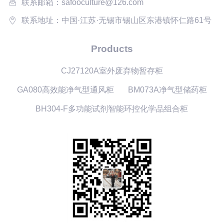
联系邮箱：safooculture@126.com
联系地址：中国·江苏·无锡市锡山区东港镇怀仁路61号
Products
CJ27120A室外废弃物暂存柜
GA080高效能净气型通风柜
BM073A净气型储药柜
BH304-F多功能试剂智能环控化学品组合柜