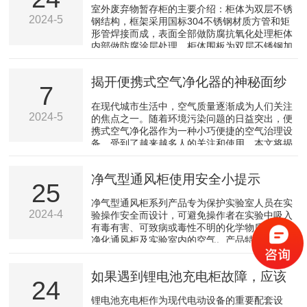
大防护设计
室外废弃物暂存柜的主要介绍：柜体为双层不锈
灾难的发生。1、充电柜设计与安装选择合格的
2024-5
钢结构，框架采用国标304不锈钢材质方管和矩
产品：首先，应确保选用的锂电池充电柜符合国
形管焊接而成，表面全部做防腐抗氧化处理柜体
家或国际的安全标准，具备必要的安全认证。专
内部做防腐涂层处理。柜体围板为双层不锈钢加
业安装：安装工作应...
防火保温材料柜体承重矩形管焊接，强度高且保
温效果佳。柜壁为可拆组合结构，采用304L不锈
揭开便携式空气净化器的神秘面纱
钢螺丝连接。柜体底部设置多个不锈钢调脚螺
7
丝，配合三根截面100mm*200mm承重梁，保持
在现代城市生活中，空气质量逐渐成为人们关注
柜体平稳。柜门采用304不锈钢防火防盗门，上
2024-5
的焦点之一。随着环境污染问题的日益突出，便
方为防爆玻璃，方便视察内部状况，设有刷卡及
携式空气净化器作为一种小巧便捷的空气治理设
密码锁门禁系统，双人管理，同时可查询开门记
备，受到了越来越多人的关注和使用。本文将揭
录。...
开便携式空气净化器的神秘面纱，探讨其工作原
理、优势和应用场景。1.工作原理便携式空气净
净气型通风柜使用安全小提示
化器的工作原理主要包括物理过滤、化学吸附和
25
电化学氧化等技术：a.物理过滤：利用滤网或滤
净气型通风柜系列产品专为保护实验室人员在实
芯对空气中的颗粒物进行过滤，如灰尘、花粉、
2024-4
验操作安全而设计，可避免操作者在实验中吸入
粉尘等。b.化学吸附：通过活性炭等材料吸附空
有毒有害、可致病或毒性不明的化学物质，高效
气中的有机污染物，如甲醛、异味等。c.电化学
净化通风柜及实验室内的空气。产品特性：1、
氧化：利用...
主要材质：镀锌钢板，环氧树脂静电喷涂，覆有
耐用防化无铅涂层。2、前板及侧板：亚克力
如果遇到锂电池充电柜故障，应该
板，优异的抗化学品性能，不易老化。3、控制
24
面板：七英寸液晶触摸屏显示，实时温湿度环境
如何处理？
锂电池充电柜作为现代电动设备的重要配套设
监控，风机监控，VOC浓度环境监控及一体化报