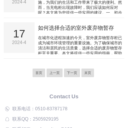
2024-4
施，为我们的生活和工作带来了极大的便利。然
警系统。4、风机：24伏电流，性能稳定，无火
而，当充电柜出现故障时，我们应该如何应对
花静电。5、过滤系统：针对粒子采用高效HEPA
呢？本文将为您提供一些实用的建议。一、初步
过滤器，对大...
判断故障原因当充电柜出现故障时，首先不要惊
慌失措。您需要冷静下来，仔细观察充电柜的异
如何选择合适的室外废弃物暂存
常表现，如指示灯闪烁、无法充电等。然后尝试
17
回忆近期充电柜的使用情况，看是否有异常操作
柜：实用指南
在城市化进程加速的今天，室外废弃物暂存柜已
或环境因素可能导致故障。二、查阅说明书大多
2024-4
成为城市环境管理的重要设施。为了确保城市的
数锂电池充电柜都会附带详细的使用说明书，其
清洁和居民的生活质量，选择合适的废弃物暂存
中包含了常见故障的排查方法和解决办法。因
柜至关重要。本文将提供一些实用的指南，帮助
此，在遇到故障时，您可以...
您在众多产品中做出明智的选择。在选择室外废
弃物暂存柜之前，首先要明确您的需求。考虑以
下几个方面：1、容量需求：根据您所在区域的
首页
上一页
下一页
末页
人口密度和垃圾产生量，预估所需的暂存柜容
量。2、分类要求：了解当地的垃圾分类政策，
确保暂存柜能够满足不同类型垃圾的分类存储需
求。3、使用频率：评估垃圾收集的频率，选择
能够适应高频次使用的...
Contact Us
联系电话：0510-83787178
联系QQ：2505929195