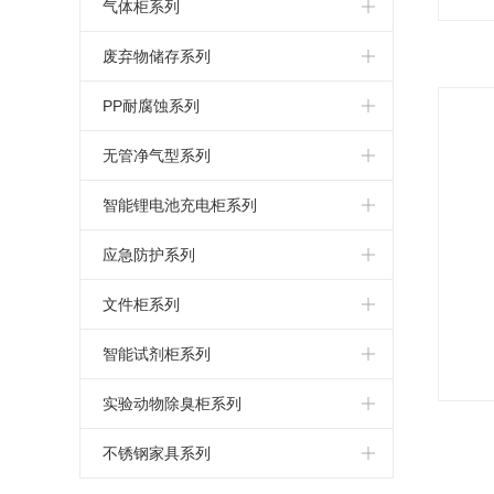
特气柜系列
易燃品储存柜
毒害品专用储存柜
化学品组合柜
气体柜系列
弱酸弱碱储存柜
智能管控化学品组合柜
特气柜
废弃物储存系列
毒害品储存柜
净气型化学品组合柜
气瓶柜
室内废弃物暂存柜
PP耐腐蚀系列
室内油桶柜
智能环控化学品组合柜
室外废弃物暂存柜
PP器皿柜
无管净气型系列
PP试剂柜
消音净气排风箱
智能锂电池充电柜系列
PP通风柜
净气型废弃物暂存柜
智能锂电池安全柜
应急防护系列
PP试验台
净气型通风柜
化学品应急泄漏车
文件柜系列
PP药品柜
便携式空气净化器
应急器材柜
防火文件柜
智能试剂柜系列
移动吸风罩
防磁柜
智能称重一体机
实验动物除臭柜系列
称量安全柜
炫甲系列智能试剂柜
操作台式实验柜
不锈钢家具系列