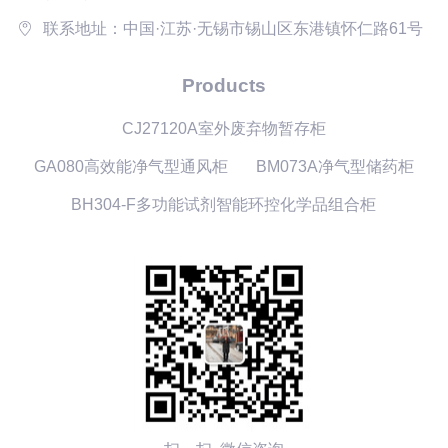
联系地址：中国·江苏·无锡市锡山区东港镇怀仁路61号
Products
CJ27120A室外废弃物暂存柜
GA080高效能净气型通风柜
BM073A净气型储药柜
BH304-F多功能试剂智能环控化学品组合柜